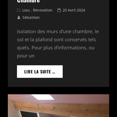
Cat
Posted
Lieu
,
Rénovation
20 Avril 2024
Links
on
Sébastien
Isolation des murs d’une chambre, le
sol et la plafond sont conservés tels
quels. Pour plus d’informations, ou
pour un
ISOLATION
LIRE LA SUITE …
ET
RÉNOVATION
D’UNE
CHAMBRE