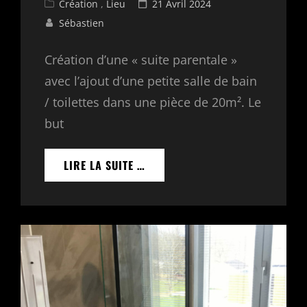
Cat
Posted
Création
,
Lieu
21 Avril 2024
Links
on
Sébastien
Création d’une « suite parentale »
avec l’ajout d’une petite salle de bain
/ toilettes dans une pièce de 20m². Le
but
CRÉATION
LIRE LA SUITE …
D’UNE
SALLE
DE
BAIN
DANS
UNE
CHAMBRE