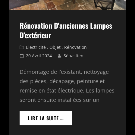
Rénovation D’anciennes Lampes
D’extérieur
Cat
Electricité
,
Objet
,
Rénovation
Links
Posted
20 Avril 2024
Sébastien
on
Démontage de l’existant, nettoyage
des pièces, décapage, peinture et
remise en état électrique. Les lampes
seront ensuite installées sur un
RÉNOVATION
LIRE LA SUITE …
D’ANCIENNES
LAMPES