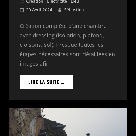
Cat
Création
,
Electricité
,
Lieu
Links
Posted
20 Avril 2024
Sébastien
on
Création complète d’une chambre
avec dressing (isolation, plafond,
cloisons, sol). Presque toutes les
étapes nécessaires sont détaillées en
images afin
CRÉATION
LIRE LA SUITE …
D’UNE
CHAMBRE