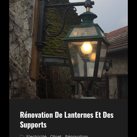
Rénovation De Lanternes Et Des
Supports
Cat
Electricité
,
Objet
,
Rénovation