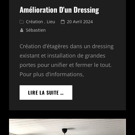
Amélioration D’un Dressing
Cat
Posted
Création
,
Lieu
20 Avril 2024
Links
on
Sébastien
Création d’étagères dans un dressing
existant et installation de grandes
portes pour unifier et fermer le tout.
Pour plus d’informations,
AMÉLIORATION
LIRE LA SUITE …
D’UN
DRESSING