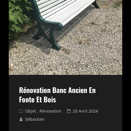
Rénovation Banc Ancien En
Fonte Et Bois
Cat
Posted
Objet
,
Rénovation
20 Avril 2024
Links
on
Sébastien