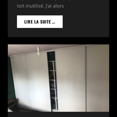
toit inutilisé. J’ai alors
CRÉATION
LIRE LA SUITE …
D’UN
MEUBLE
DE
RANGEMENT
EN
SOUS
PENTE