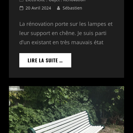
Links
Posted
20 Avril 2024
Sébastien
on
La rénovation porte sur les lampes et
leur support en chêne. Je suis parti
d’un existant en très mauvais état
RÉNOVATION
LIRE LA SUITE …
DE
LANTERNES
ET
DES
SUPPORTS