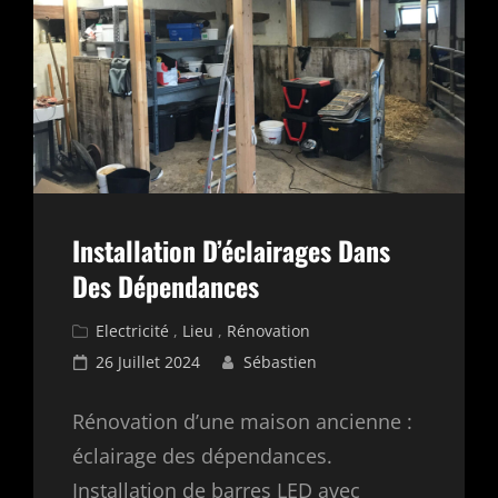
Installation D’éclairages Dans
Des Dépendances
Cat
Electricité
,
Lieu
,
Rénovation
Links
Posted
26 Juillet 2024
Sébastien
on
Rénovation d’une maison ancienne :
éclairage des dépendances.
Installation de barres LED avec